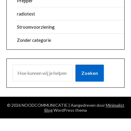
Prepper
radiotest
Stroomvoorziening
Zonder categorie
ZOEKEN
Zoeken
© 2026 NOODCOMMUNICATIE
| Aangedreven door
Minimalist
Blog
WordPress thema