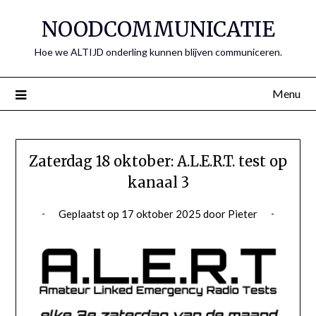
Spring
NOODCOMMUNICATIE
naar
de
Hoe we ALTIJD onderling kunnen blijven communiceren.
inhoud
Menu
Zaterdag 18 oktober: A.L.E.R.T. test op
kanaal 3
Geplaatst op
17 oktober 2025
door
Pieter