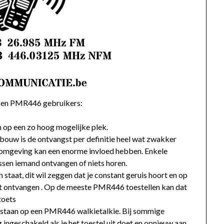
l) en PMR446 gebruikers:
n op een zo hoog mogelijke plek.
gebouw is de ontvangst per definitie heel wat zwakker
de omgeving kan een enorme invloed hebben. Enkele
ssen iemand ontvangen of niets horen.
staat, dit wil zeggen dat je constant geruis hoort en op
nt ontvangen . Op de meeste PMR446 toestellen kan dat
toets
 staan op een PMR446 walkietalkie. Bij sommige
ngeschakeld als je het toestel uit doet en opnieuw aan