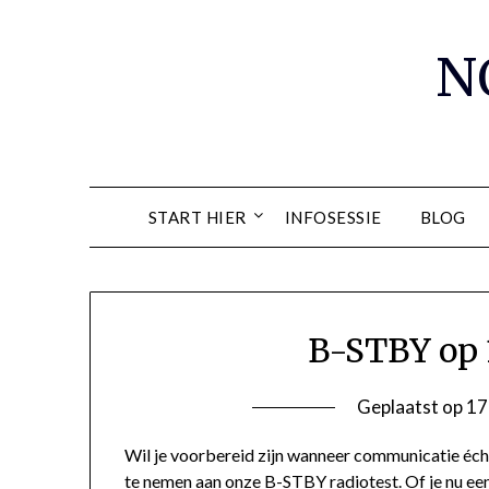
Spring
naar
N
de
inhoud
START HIER
INFOSESSIE
BLOG
B-STBY op 
Geplaatst op
17
Wil je voorbereid zijn wanneer communicatie écht
te nemen aan onze B-STBY radiotest. Of je nu een