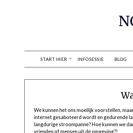
Spring
naar
N
de
inhoud
START HIER
INFOSESSIE
BLOG
Wa
We kunnen het ons moeilijk voorstellen, maa
internet gesaboteerd wordt en gedurende lang
langdurige stroompanne? Hoe kunnen we dan
vrienden of mensen uit de omgeving?!