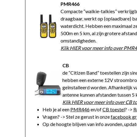
PMR466
Compacte “walkie-talkies” verkrijgba
draagbaar, werkt op (oplaadbare) bat
waterdicht. Hebben een maximaal ze
500m en 5 km, al zijn grotere afstan
omstandigheden.
Klik HIER voor meer info over PMR4
CB
de “Citizen Band” toestellen zijn si
hebben een externe 12V stroombron
geïnstalleerd worden. Afhankelijk 
antenne kunnen afstanden tussen 5
Klik HIER voor meer info over CB to
Heb je al een
PMR446
en/of
CB toestel
? ->
R
Vragen? -> Stel ze gerust in onze
facebook g
Op de hoogte blijven van info avonden, update