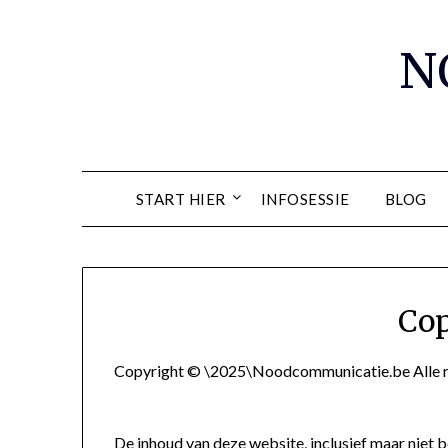
Spring
naar
N
de
inhoud
START HIER
INFOSESSIE
BLOG
Cop
Copyright © \2025\Noodcommunicatie.be Alle r
De inhoud van deze website, inclusief maar niet b