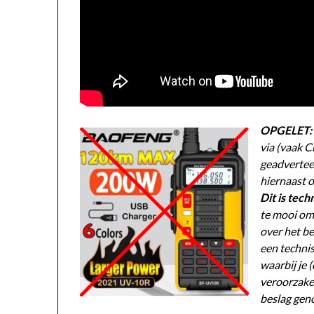
OPGELET:
via (vaak 
geadvertee
hiernaast o
Dit is tec
te mooi om 
over het be
een techni
waarbij je 
veroorzaken
beslag gen