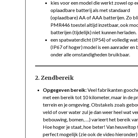
kies voor een model die werkt zowel op e
oplaadbare batterij als met standaard
(oplaadbare) AA of AAA batterijen. Zo blij
PMR446 toestel altijd inzetbaar, ook moc
batterijen (tijdelijk) niet kunnen herladen.
een spatwaterdicht (IP54) of volledig wat
(IP67 of hoger) model is een aanrader en b
onder alle omstandigheden bruikbaar.
2. Zendbereik
Opgegeven bereik:
Veel fabrikanten gooche
met een bereik tot 10 kilometer, maar in de pr
terrein en je omgeving. Obstakels zoals gebo
veld of over water zul je dan weer heel wat v
bebouwing, bomen, …) varieert het bereik van
Hoe hoger je staat, hoe beter! Van heuveltop
perfect mogelijk (zie ook de video hieronder)