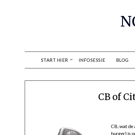
Spring
naar
N
de
inhoud
START HIER
INFOSESSIE
BLOG
CB of Ci
CB, wat de 
burger) is 