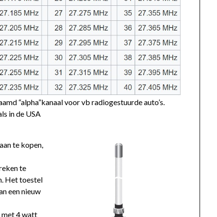
aamd “alpha”kanaal voor vb radiogestuurde auto’s.
als in de USA
aan te kopen,
reken te
n. Het toestel
dan een nieuw
s met 4 watt