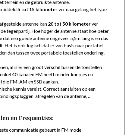
t terrein en de gebruikte antenne.
gemiddeld
5 tot 15 kilometer
ver naargelang het type
 afgestelde antenne kan
20 tot 50 kilometer
ver
n de tegenpartij. Hoe hoger de antenne staat hoe beter
e dat een goede antenne ongeveer 5,5m lang is en dus
alt. Het is ook logisch dat er van basis naar portabel
n dan tussen twee portabele toestellen onderling.
nen, al is er een groot verschil tussen de toestellen
 enkel 40 kanalen FM heeft minder knopjes en
l die FM, AM en SSB aankan.
hnische kennis vereist. Correct aansluiten op een
bindingspluggen, afregelen van de antenne, …
len en Frequenties:
este communicatie gebeurt in FM mode