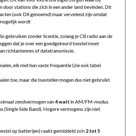
 door stations die zich in een ander land bevinden. Dit
ntacten (ook DX genoemd) maar vervelend zijn omdat
nmogelijk wordt
dio gebruiken zonder licentie, zolang je CB radio aan de
 zeggen dat je over een goedgekeurd toestel moet
n richtantennes of datatransmissie.
alen, elk met hun vaste frequentie (zie ook tabel
len toe, maar die toestellen mogen dus niet gebruikt
aximaal zendvermogen van
4 watt
in AM/FM-modus
(Single Side Band). Hogere vermogens zijn niet
oestel op batterijen) raakt gemiddeld zo’n
2 tot 5