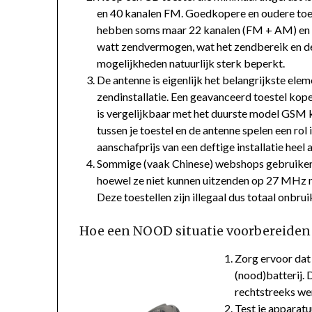
en 40 kanalen FM. Goedkopere en oudere toe
hebben soms maar 22 kanalen (FM + AM) en s
watt zendvermogen, wat het zendbereik en d
mogelijkheden natuurlijk sterk beperkt.
De antenne is eigenlijk het belangrijkste eleme
zendinstallatie. Een geavanceerd toestel kop
is vergelijkbaar met het duurste model GS
tussen je toestel en de antenne spelen een rol 
aanschafprijs van een deftige installatie heel a
Sommige (vaak Chinese) webshops gebruiken g
hoewel ze niet kunnen uitzenden op 27 MHz m
Deze toestellen zijn illegaal dus totaal onbr
Hoe een NOOD situatie voorbereiden
Zorg ervoor dat
(nood)batterij.
rechtstreeks we
Test je apparatu