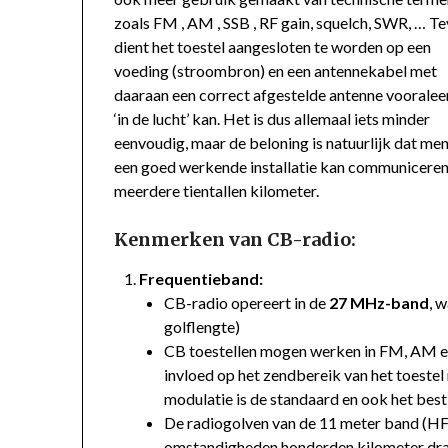
zoals FM , AM , SSB , RF gain, squelch, SWR, … T
dient het toestel aangesloten te worden op een
voeding (stroombron) en een antennekabel met
daaraan een correct afgestelde antenne voorale
‘in de lucht’ kan. Het is dus allemaal iets minder
eenvoudig, maar de beloning is natuurlijk dat me
een goed werkende installatie kan communiceren
meerdere tientallen kilometer.
Kenmerken van CB-radio:
Frequentieband:
CB-radio opereert in de
27 MHz-band
, 
golflengte)
CB toestellen mogen werken in FM, AM 
invloed op het zendbereik van het toeste
modulatie is de standaard en ook het best
De radiogolven van de 11 meter band (H
omstandigheden honderden kilometer drag