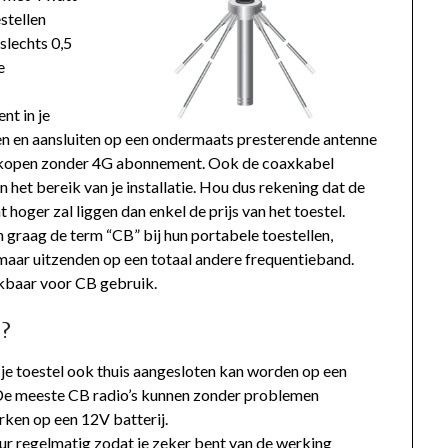
stellen
lechts 0,5
e
nt in je
en en aansluiten op een ondermaats presterende antenne
M kopen zonder 4G abonnement. Ook de coaxkabel
in het bereik van je installatie. Hou dus rekening dat de
t hoger zal liggen dan enkel de prijs van het toestel.
raag de term “CB” bij hun portabele toestellen,
aar uitzenden op een totaal andere frequentieband.
uikbaar voor CB gebruik.
 ?
 je toestel ook thuis aangesloten kan worden op een
 De meeste CB radio’s kunnen zonder problemen
rken op een 12V batterij.
ur regelmatig zodat je zeker bent van de werking