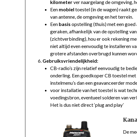
kilometer
ver naargelang de omgeving, he
Een
mobiel
toestel (in de wagen) raakt 
van antenne, de omgeving en het terrein.
Een
basis
opstelling (thuis) met een goed
geraken, afhankelijk van de opstelling va
(zichtverbinding), hou er ook rekening me
niet altijd even eenvoudig te installeren v
grotere afstanden overbrugd kunnen worde
Gebruiksvriendelijkheid:
CB-radio’s zijn relatief eenvoudig te bedie
onderling. Een goedkoper CB toestel met
instelmenu’s dan een geavanceerder mode
voor installatie van het toestel is wat tec
voedingsbron, eventueel solderen van ver
Het is dus niet direct ‘plug and play’
Kana
De me