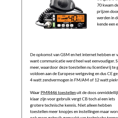
70 kwam de 
prijzen doo
werden in d
kende een e
De opkomst van GSM en het internet hebben er v
want communicatie werd heel wat eenvoudiger. Si
meer, waardoor deze toestellen nu licentievrij te
voldoen aan de Europese wetgeving en dus CE ge
4 watt zendvermogen in FM/AM of 12 watt piek
Waar
PMR446 toestellen
uit de doos onmiddellij
klaar zijn voor gebruik vergt CB toch al een iets
grotere technische kennis. Niet alleen hebben
toestellen meer knopjes en instellingen maar wor
ook meer gebruik gemaakt van technische terme