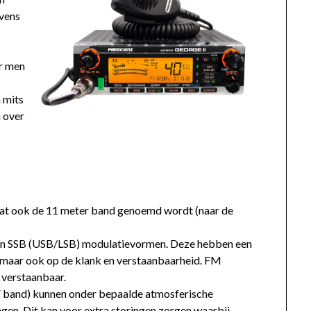
evens
er men
n mits
 over
wat ook de 11 meter band genoemd wordt (naar de
en SSB (USB/LSB) modulatievormen. Deze hebben een
l maar ook op de klank en verstaanbaarheid. FM
 verstaanbaar.
F band) kunnen onder bepaalde atmosferische
en. Dit kan voor extra storingen zorgen waarbij