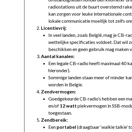
radiostations uit de buurt overstemd raken
kan zorgen voor leuke internationale co
lokale communicatie moeilijk tot zelfs o
Licentievrij:
In veel landen, zoals België, mag je CB-ra
wettelijke specificaties voldoet. Dat wil
beschikken en geen gebruik mag maken va
Aantal kanalen:
Een legale CB-radio heeft maximaal 40 kan
hieronder).
Sommige landen staan meer of minder kana
worden in Belgie.
Zendvermogen:
Goedgekeurde CB-radio’s hebben een m
en/of
12 watt
piekvermogen in SSB-modus 
toegestaan.
Zendbereik:
Een
portabel
(draagbaar ‘walkie talkie’ t