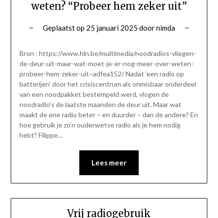
weten? “Probeer hem zeker uit”
Geplaatst op
25 januari 2025
door
nimda
Bron : https://www.hln.be/multimedia/noodradios-vliegen-
de-deur-uit-maar-wat-moet-je-er-nog-meer-over-weten-
probeer-hem-zeker-uit~adfea152/ Nadat ‘een radio op
batterijen’ door het crisiscentrum als onmisbaar onderdeel
van een noodpakket bestempeld werd, vlogen de
noodradio’s de laatste maanden de deur uit. Maar wat
maakt de ene radio beter – en duurder – dan de andere? En
hoe gebruik je zo’n ouderwetse radio als je hem nodig
hebt? Filippe…
Lees meer
Vrij radiogebruik