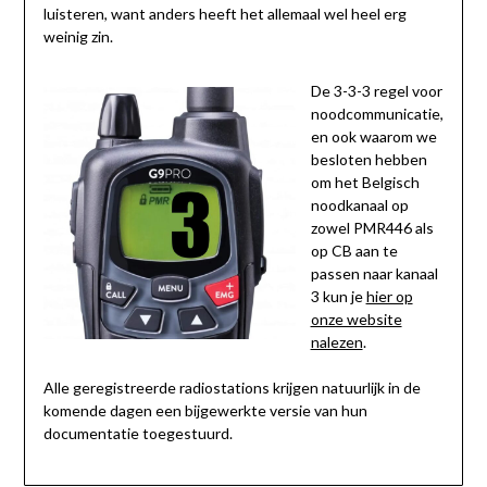
luisteren, want anders heeft het allemaal wel heel erg
weinig zin.
De 3-3-3 regel voor
noodcommunicatie,
en ook waarom we
besloten hebben
om het Belgisch
noodkanaal op
zowel PMR446 als
op CB aan te
passen naar kanaal
3 kun je
hier op
onze website
nalezen
.
Alle geregistreerde radiostations krijgen natuurlijk in de
komende dagen een bijgewerkte versie van hun
documentatie toegestuurd.