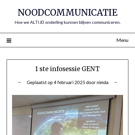
Spring
NOODCOMMUNICATIE
naar
de
Hoe we ALTIJD onderling kunnen blijven communiceren.
inhoud
Menu
1 ste infosessie GENT
Geplaatst op
4 februari 2025
door
nimda